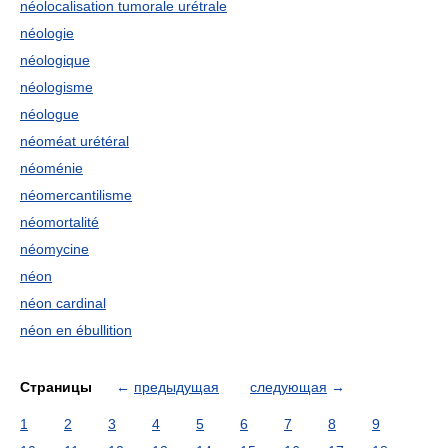
néolocalisation tumorale urétrale
néologie
néologique
néologisme
néologue
néoméat urétéral
néoménie
néomercantilisme
néomortalité
néomycine
néon
néon cardinal
néon en ébullition
Страницы
←
предыдущая
следующая
→
1
2
3
4
5
6
7
8
9