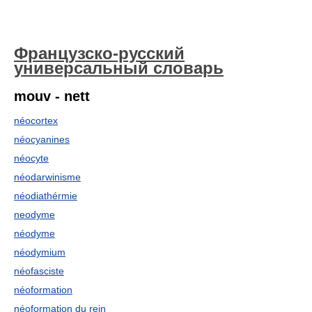
Французско-русский
универсальный словарь
mouv - nett
néocortex
néocyanines
néocyte
néodarwinisme
néodiathérmie
neodyme
néodyme
néodymium
néofasciste
néoformation
néoformation du rein