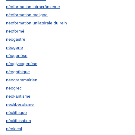
néoformation intracrânienne
néoformation maligne
néoformation unilatérale du rein
néoformé
néogastre
néogène
néogenèse
néoglycogenèse
néogothique
néogrammairien
néogrec
néokantisme
néolibéralisme
néolithique
néolithisation
néolocal